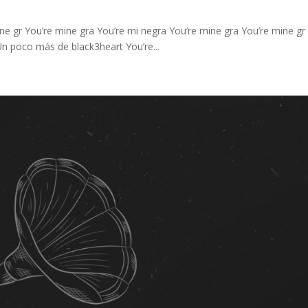
ne gr You’re mine gra You’re mi negra You’re mine gra You’re mine gr
n poco más de black3heart You’re...