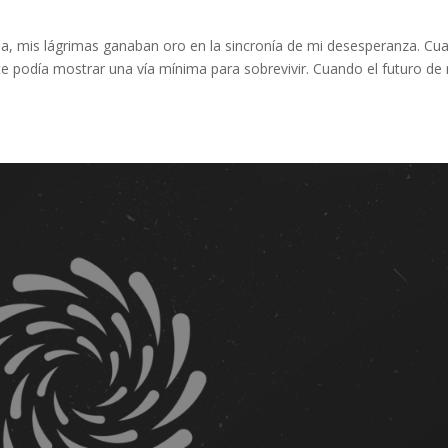
ia, mis lágrimas ganaban oro en la sincronía de mi desesperanza. Cu
e podía mostrar una vía mínima para sobrevivir. Cuando el futuro de