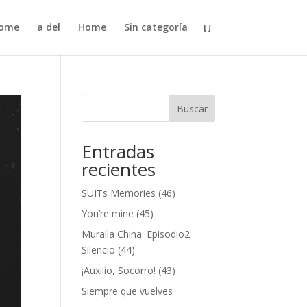
ome
a del
Home
Sin categoría
Buscar
Entradas
recientes
SUITs Memories (46)
You’re mine (45)
Muralla China: Episodio2:
Silencio (44)
¡Auxilio, Socorro! (43)
Siempre que vuelves