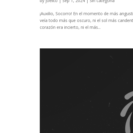
by
joelito
|
Sep 1, 2024
|
Sin categoría
¡Auxilio, Socorro! En el momento de más angust
veía todo más que oscuro, ni el sol más candent
corazón era incierto, ni el más...