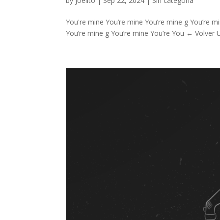
by
joelito
|
Sep 22, 2024
|
Sin categoría
You're mine You’re mine You’re mine g You’re mi
You’re mine g You’re mine You’re You ← Volver U