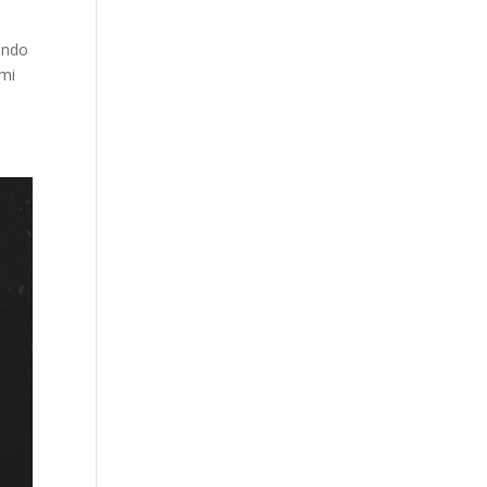
ando
 mi