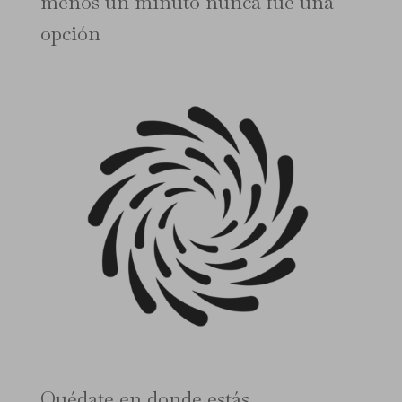
menos un minuto nunca fue una
opción
Quédate en donde estás