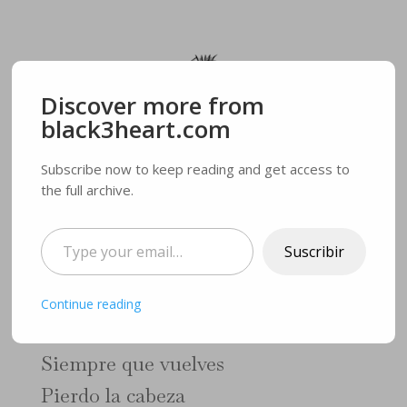
Discover more from
black3heart.com
black3heart
Subscribe now to keep reading and get access to
the full archive.
Los latidos de mi negro corazón
Type your email…
Suscribir
Continue reading
Siempre que vuelves
Pierdo la cabeza